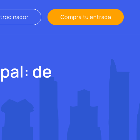
trocinador
Compra tu entrada
pal: de