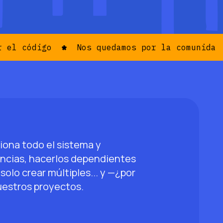
el código
Nos quedamos por la comunidad
iona todo el sistema y
ncias, hacerlos dependientes
solo crear múltiples... y —¿por
uestros proyectos.