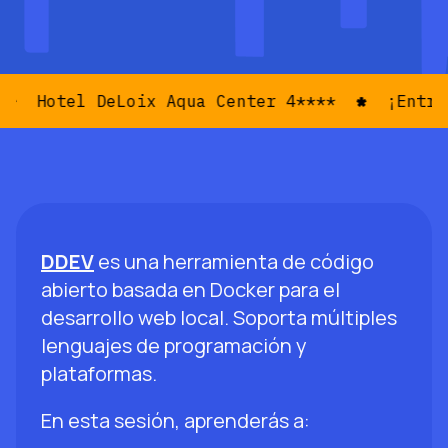
Hotel DeLoix Aqua Center 4****
¡Entrad
DDEV
es una herramienta de código
abierto basada en Docker para el
desarrollo web local. Soporta múltiples
lenguajes de programación y
plataformas.
En esta sesión, aprenderás a: