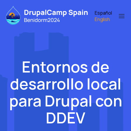
Skip
to
Español
main
English
content
Entornos de
desarrollo local
para Drupal con
DDEV