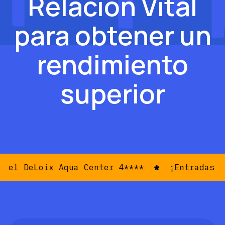
Relación Vital
para obtener un
rendimiento
superior
l DeLoix Aqua Center 4****
¡Entradas ya 