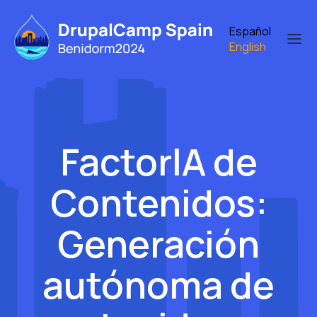
Skip
to
Español
main
English
content
FactorIA de
Contenidos:
Generación
autónoma de