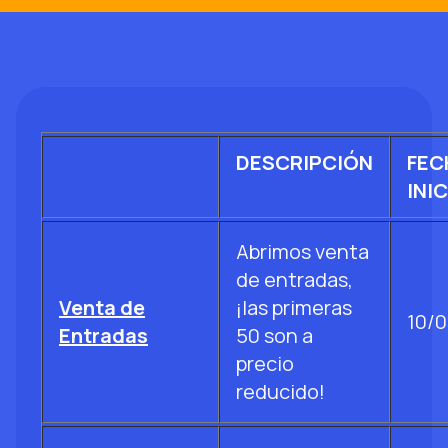
DESCRIPCIÓN
FEC
INI
Abrimos venta
de entradas,
Venta de
¡las primeras
10/
Entradas
50 son a
precio
reducido!