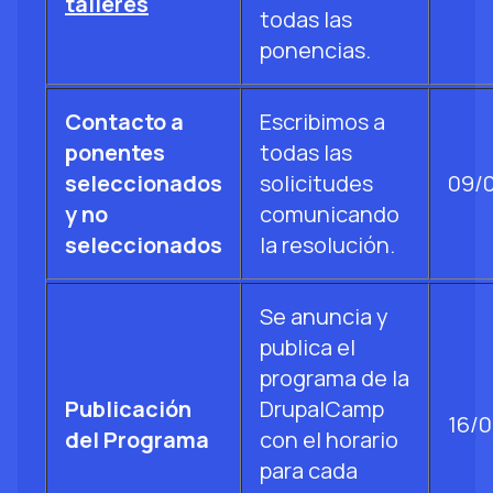
talleres
todas las
ponencias.
Contacto a
Escribimos a
ponentes
todas las
seleccionados
solicitudes
09/
y no
comunicando
seleccionados
la resolución.
Se anuncia y
publica el
programa de la
Publicación
DrupalCamp
16/
del Programa
con el horario
para cada