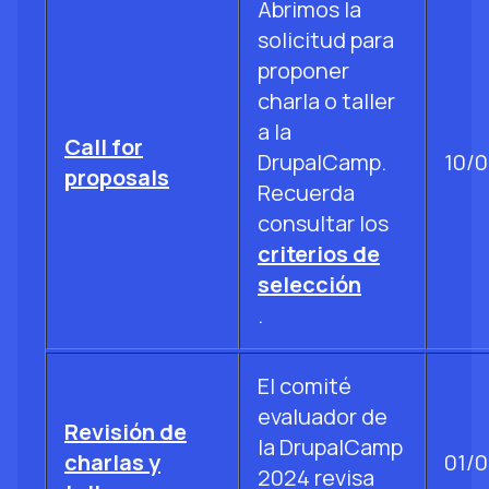
Abrimos la
solicitud para
proponer
charla o taller
a la
Call for
DrupalCamp.
10/
proposals
Recuerda
consultar los
criterios de
selección
.
El comité
evaluador de
Revisión de
la DrupalCamp
charlas y
01/
2024 revisa