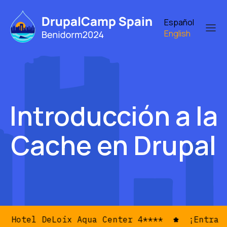
Skip
to
Español
main
English
content
Introducción a la
Cache en Drupal
Hotel DeLoix Aqua Center 4****
¡Entradas