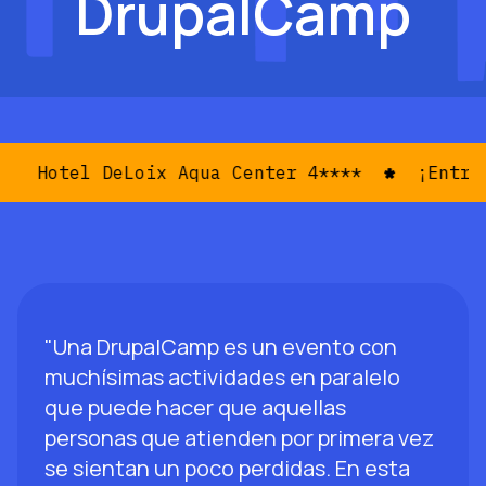
DrupalCamp
Hotel DeLoix Aqua Center 4****
¡Entrada
"Una DrupalCamp es un evento con
muchísimas actividades en paralelo
que puede hacer que aquellas
personas que atienden por primera vez
se sientan un poco perdidas. En esta