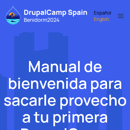
Skip
to
Español
main
English
content
Manual de
bienvenida para
sacarle provecho
a tu primera