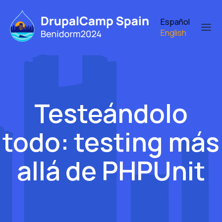
Skip
to
Español
main
English
content
Testeándolo
todo: testing más
allá de PHPUnit