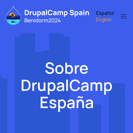
Skip
to
Español
main
English
content
Sobre
DrupalCamp
España